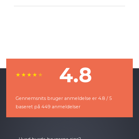
4.8
★
★
★
★
★
Gennemsnits bruger anmeldelse er 4.8 / 5
baseret på 449 anmeldelser