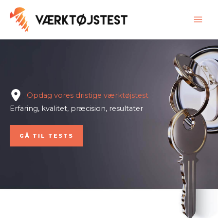
Gå
til
indholdet
Opdag vores dristige værktøjstest
Erfaring, kvalitet, præcision, resultater
GÅ TIL TESTS