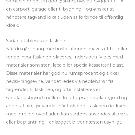
Samtidig er det en god løsning, hvis du bygger til – fx
en carport, garage eller tilbygning – og ønsker at
håndtere tagvand lokalt uden at forbinde til offentlig
kloak.
Sådan etableres en faskine
Når du går i gang med installationen, graves et hul eller
rende, hvor faskinen placeres. Indersiden fyldes med
materialer som sten, leca eller specialkassetter i plast.
Disse materialer har god hulrumsprocent og sikker
nedsivningsevne. Vandet ledes via nedløbsrør fra
tagrender til faskinen, og ofte installeres en
sandfangsbrønd mellem for at opsamle blade, jord og
andet affald, før vandet når faskinen. Faskinen dækkes
med jord, og overfladen kan sagtens anvendes til græs
eller beplantning – anlægget bliver næsten usynligt.